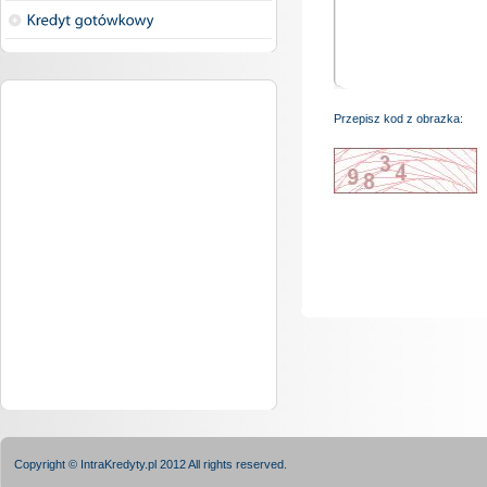
Przepisz kod z obrazka:
Copyright © IntraKredyty.pl 2012 All rights reserved.